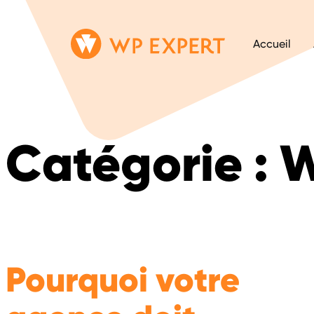
Passer
Lien
Accueil
au
page
contenu
d'accueil
Catégorie :
W
Pourquoi votre