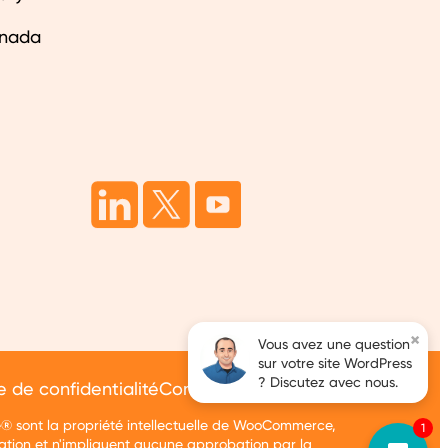
anada
×
Vous avez une question
sur votre site WordPress
? Discutez avec nous.
e de confidentialité
Conditions d'utilisation
® sont la propriété intellectuelle de WooCommerce,
1
ation et n'impliquent aucune approbation par la