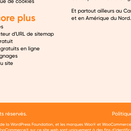
que de cookies
Et partout ailleurs au C
ore plus
et en Amérique du Nord.
es
cteur d'URL de sitemap
ratuit
 gratuits en ligne
gnages
u site
s réservés.
Politiqu
le de la WordPress Foundation, et les marques Woo® et WooCommerce
WooCommerce® sur ce site web sont uniquement à des fins d'identific