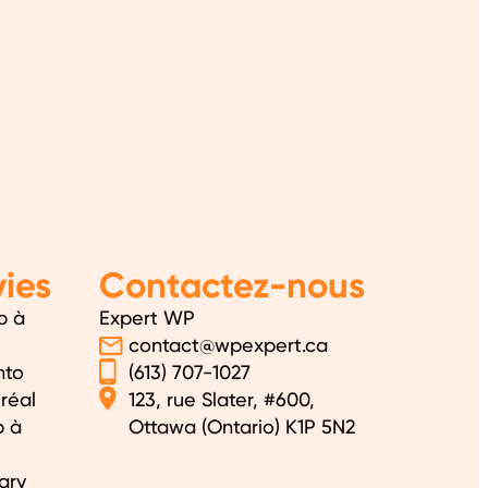
ies
Contactez-nous
b à
Expert WP
contact@wpexpert.ca
nto
(613) 707-1027
réal
123, rue Slater, #600,
b à
Ottawa (Ontario) K1P 5N2
ary