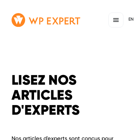
Passer
Lien
EN
au
page
contenu
d'accueil
LISEZ NOS
ARTICLES
D'EXPERTS
Nos articles d'experts sont conçus pour