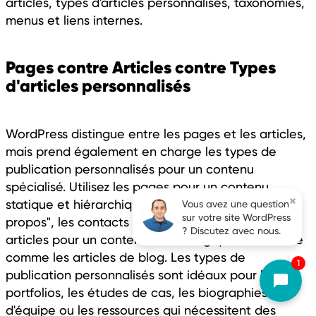
articles, types d'articles personnalisés, taxonomies,
menus et liens internes.
Pages contre Articles contre Types
d'articles personnalisés
WordPress distingue entre les pages et les articles,
mais prend également en charge les types de
publication personnalisés pour un contenu
spécialisé. Utilisez les pages pour un contenu
×
statique et hiérarchique comme les services, "À
Vous avez une question
sur votre site WordPress
propos", les contacts et les processus. Utilisez les
? Discutez avec nous.
articles pour un contenu chronologique et sérialisé
comme les articles de blog. Les types de
1
publication personnalisés sont idéaux pour les
portfolios, les études de cas, les biographies
d'équipe ou les ressources qui nécessitent des