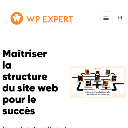
Passer
Lien
EN
au
page
contenu
d'accueil
Maîtriser
la
structure
du site web
pour le
succès