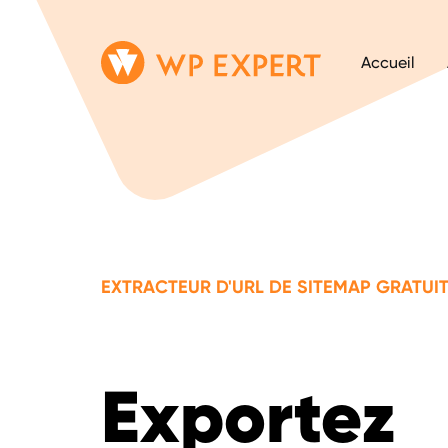
Passer
Lien
Accueil
au
page
contenu
d'accueil
EXTRACTEUR D'URL DE SITEMAP GRATUI
Exportez