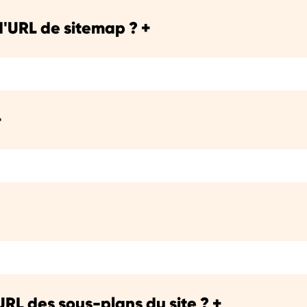
d'URL de sitemap ?
+
+
 URL des sous-plans du site ?
+