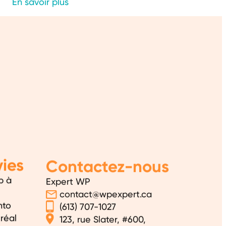
En savoir plus
ies
Contactez-nous
b à
Expert WP
contact@wpexpert.ca
nto
(613) 707-1027
réal
123, rue Slater, #600,