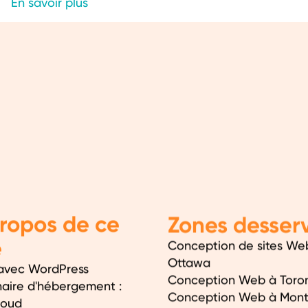
En savoir plus
ropos de ce
Zones desserv
e
Conception de sites We
Ottawa
avec WordPress
Conception Web à Toro
naire d'hébergement :
Conception Web à Mont
loud