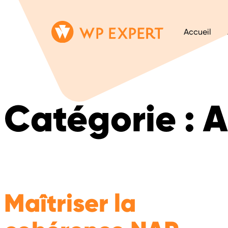
Passer
Lien
Accueil
au
page
contenu
d'accueil
Catégorie :
A
Maîtriser la