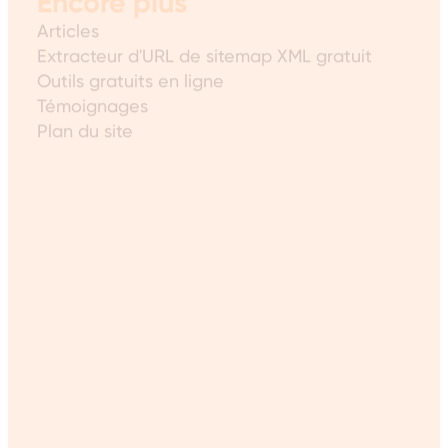
Articles
Extracteur d'URL de sitemap XML gratuit
Outils gratuits en ligne
Témoignages
Plan du site
Zones desservies
Conception de sites Web à Ottawa
Conception Web à Toronto
Conception Web à Montréal
Conception de sites web à Vancouver
Conception Web à Calgary
Et partout ailleurs au Canada et en
Amérique du Nord.