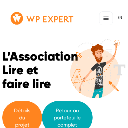
Passer
Lien
EN
au
page
contenu
d'accueil
L’Association
Lire et
faire lire
Détails
Retour au
du
portefeuille
projet
complet