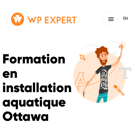
Passer
Lien
EN
au
page
contenu
d'accueil
Formation
en
installation
aquatique
Ottawa