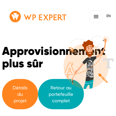
Passer
Lien
EN
au
page
contenu
d'accueil
Approvisionnement
plus sûr
Détails
Retour au
du
portefeuille
projet
complet