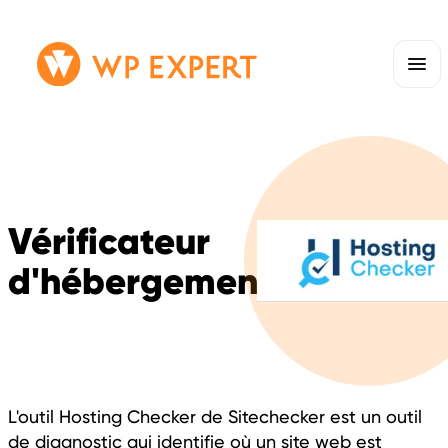
Passer
Lien
au
page
contenu
d'accueil
Vérificateur
d'hébergement
L'outil Hosting Checker de Sitechecker est un outil
de diagnostic qui identifie où un site web est