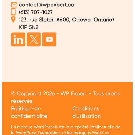
contact@wpexpert.ca
(613) 707-1027
123, rue Slater, #600, Ottawa (Ontario)
K1P 5N2
© Copyright 2026 - WP Expert - Tous droits
réservés.
Politique de
Conditions
confidentialité
d'utilisation
La marque WordPress® est la propriété intellectuelle de
la WordPress Foundation, et les marques Woo® et