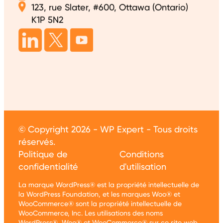
123, rue Slater, #600, Ottawa (Ontario)
K1P 5N2
© Copyright 2026 - WP Expert - Tous droits
réservés.
Politique de
Conditions
confidentialité
d'utilisation
La marque WordPress® est la propriété intellectuelle de
la WordPress Foundation, et les marques Woo® et
WooCommerce® sont la propriété intellectuelle de
WooCommerce, Inc. Les utilisations des noms
WordPress®, Woo® et WooCommerce® sur ce site web