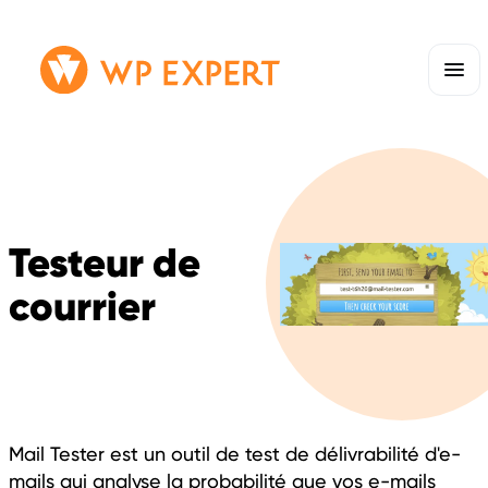
Passer
Lien
au
page
contenu
d'accueil
Testeur de
courrier
Mail Tester est un outil de test de délivrabilité d'e-
mails qui analyse la probabilité que vos e-mails