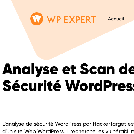
Passer
Lien
Accueil
au
page
contenu
d'accueil
Analyse et Scan d
Sécurité WordPres
L'analyse de sécurité WordPress par HackerTarget est
d'un site Web WordPress. Il recherche les vulnérabili