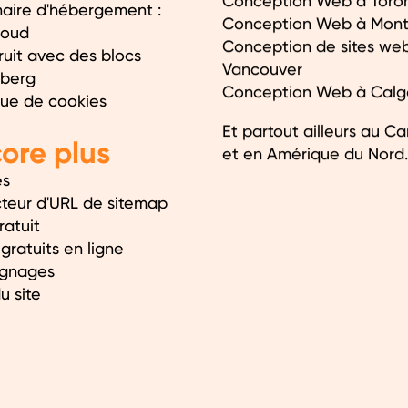
Conception Web à Toro
naire d'hébergement :
Conception Web à Mont
loud
Conception de sites we
ruit avec des blocs
Vancouver
berg
Conception Web à Calg
que de cookies
Et partout ailleurs au C
ore plus
et en Amérique du Nord.
es
cteur d'URL de sitemap
ratuit
 gratuits en ligne
gnages
u site