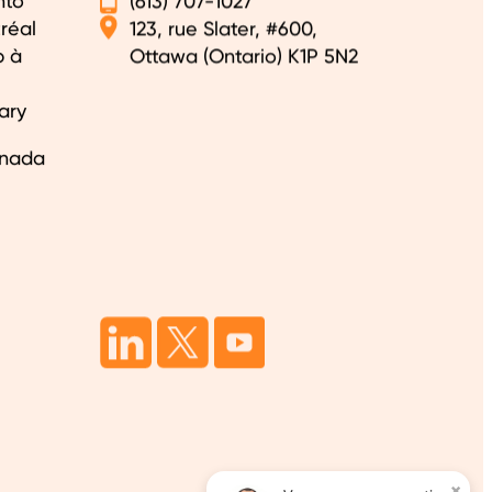
nto
(613) 707-1027
réal
123, rue Slater, #600,
b à
Ottawa (Ontario) K1P 5N2
ary
anada
×