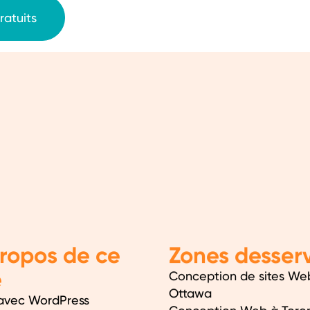
ratuits
ropos de ce
Zones desserv
e
Conception de sites We
Ottawa
avec WordPress