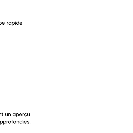
ape rapide
ent un aperçu
approfondies.