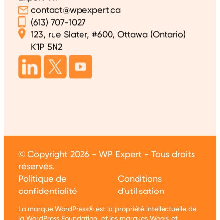
contact@wpexpert.ca
(613) 707-1027
123, rue Slater, #600, Ottawa (Ontario)
K1P 5N2
© Copyright 2026 - WP Expert - Tous droits
réservés.
Politique de
Conditions
confidentialité
d'utilisation
La marque WordPress® est la propriété intellectuelle de
la WordPress Foundation, et les marques Woo® et