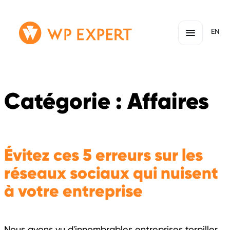
Passer
Lien
EN
au
page
contenu
d'accueil
Catégorie :
Affaires
Évitez ces 5 erreurs sur les
réseaux sociaux qui nuisent
à votre entreprise
Nous avons vu d'innombrables entreprises torpiller